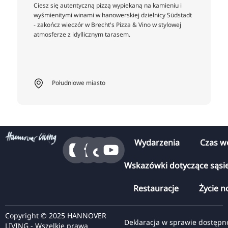
Ciesz się autentyczną pizzą wypiekaną na kamieniu i
wyśmienitymi winami w hanowerskiej dzielnicy Südstadt
- zakończ wieczór w Brecht's Pizza & Vino w stylowej
atmosferze z idyllicznym tarasem.
Południowe miasto
Wydarzenia
Czas w
Wskazówki dotyczące sąsi
Restauracje
Życie n
Copyright © 2025 HANNOVER
Deklaracja w sprawie dostępn
LIVING - Wszelkie prawa