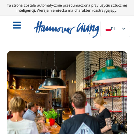
Ta strona została automatycznie przetłumaczona przy użyciu sztucznej
inteligencji. Wersja niemiecka ma charakter rozstrzygający.
PL
DE
EN
NL
ES
IT
DA
SV
FR
PT
TR