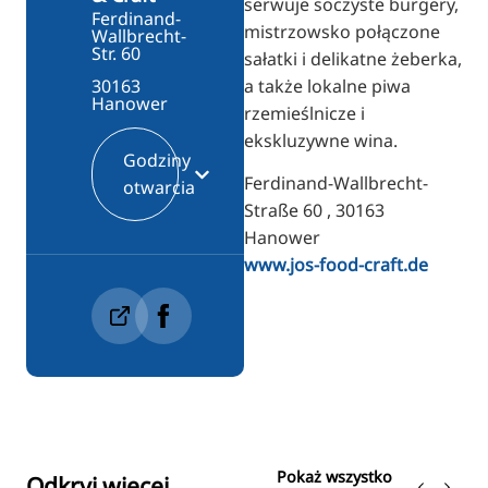
serwuje soczyste burgery,
Ferdinand-
mistrzowsko połączone
Wallbrecht-
Str. 60
sałatki i delikatne żeberka,
a także lokalne piwa
30163
Hanower
rzemieślnicze i
ekskluzywne wina.
Godziny
Ferdinand-Wallbrecht-
otwarcia
Straße 60 , 30163
Hanower
www.jos-food-craft.de
Pokaż wszystko
Odkryj więcej