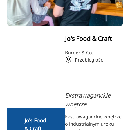
RU
FI
ZH
KO
Jo's Food & Craft
JA
UK
Burger & Co.
Przebiegłość
BG
Ekstrawaganckie
wnętrze
Ekstrawaganckie wnętrze
Jo's Food
o industrialnym uroku
& Craft