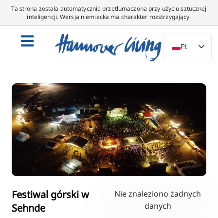
Ta strona została automatycznie przetłumaczona przy użyciu sztucznej
inteligencji. Wersja niemiecka ma charakter rozstrzygający.
PL
DE
EN
NL
ES
IT
DA
SV
FR
PT
Festiwal górski w
Nie znaleziono żadnych
danych
Sehnde
TR