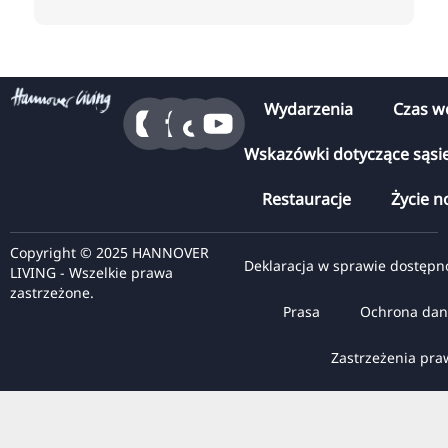
Wydarzenia
Czas w
Wskazówki dotyczące sąsi
Restauracje
Życie n
Copyright © 2025 HANNOVER
Deklaracja w sprawie dostępn
LIVING - Wszelkie prawa
zastrzeżone.
Prasa
Ochrona dan
Zastrzeżenia pr