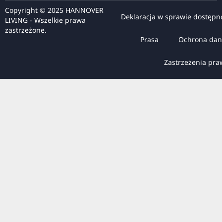
RU
Copyright © 2025 HANNOVER
Deklaracja w sprawie dostępn
LIVING - Wszelkie prawa
FI
zastrzeżone.
ZH
Prasa
Ochrona dan
KO
Zastrzeżenia pr
JA
UK
BG