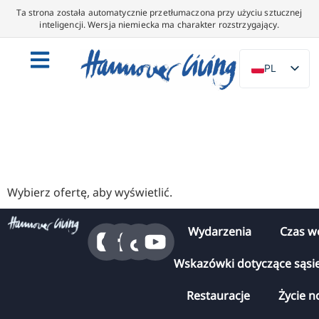
Ta strona została automatycznie przetłumaczona przy użyciu sztucznej
inteligencji. Wersja niemiecka ma charakter rozstrzygający.
PL
DE
EN
NL
ES
IT
Wybierz ofertę, aby wyświetlić.
DA
Wydarzenia
Czas w
SV
FR
Wskazówki dotyczące sąsi
PT
Restauracje
Życie n
TR