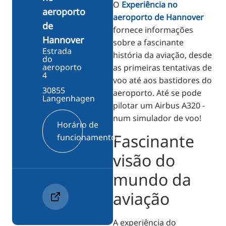
O
Experiência no
aeroporto
aeroporto de Hannover
de
fornece informações
Hannover
sobre a fascinante
Estrada
história da aviação, desde
do
aeroporto
as primeiras tentativas de
4
voo até aos bastidores do
30855
aeroporto. Até se pode
Langenhagen
pilotar um Airbus A320 -
num simulador de voo!
Horário de
Fascinante
funcionamento
visão do
mundo da
aviação
A experiência do