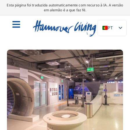
Esta página foi traduzida automaticamente com recurso à IA. A versão
em alemão é a que faz fé.
PT
DE
EN
NL
PL
ES
IT
DA
SV
FR
TR