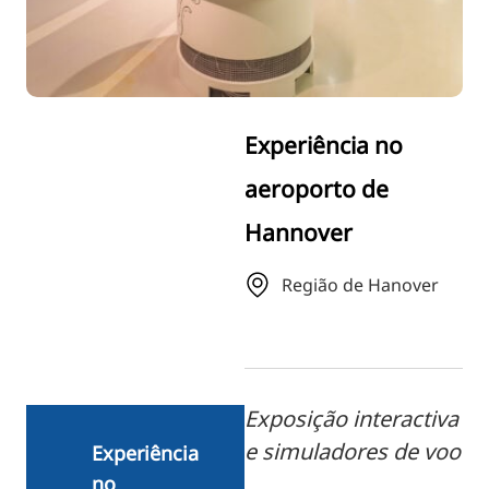
RU
FI
ZH
KO
Experiência no
JA
aeroporto de
UK
Hannover
BG
Região de Hanover
Exposição interactiva
e simuladores de voo
Experiência
no