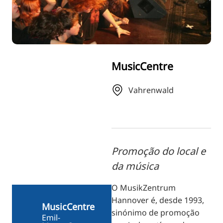
RU
FI
ZH
KO
MusicCentre
JA
UK
Vahrenwald
BG
Promoção do local e
da música
O MusikZentrum
Hannover é, desde 1993,
MusicCentre
sinónimo de promoção
Emil-