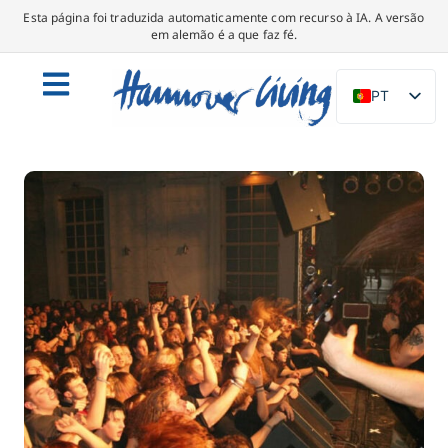
Esta página foi traduzida automaticamente com recurso à IA. A versão
em alemão é a que faz fé.
PT
DE
EN
NL
PL
ES
IT
DA
SV
FR
TR