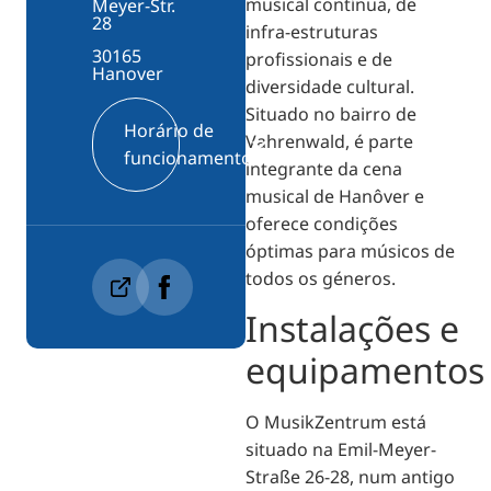
musical contínua, de
Meyer-Str.
28
infra-estruturas
30165
profissionais e de
Hanover
diversidade cultural.
Situado no bairro de
Horário de
Vahrenwald, é parte
funcionamento
integrante da cena
musical de Hanôver e
oferece condições
óptimas para músicos de
todos os géneros.
Instalações e
equipamentos
O MusikZentrum está
situado na Emil-Meyer-
Straße 26-28, num antigo