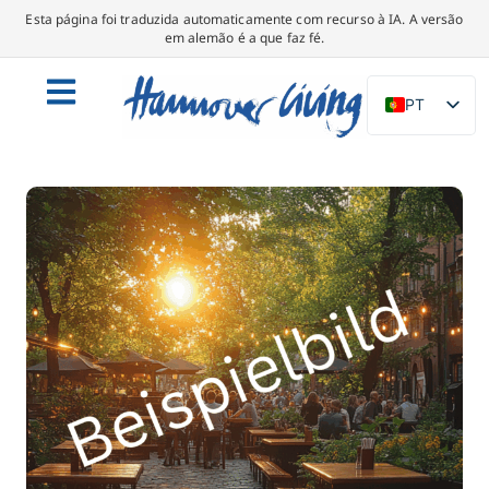
Esta página foi traduzida automaticamente com recurso à IA. A versão
em alemão é a que faz fé.
PT
DE
EN
NL
PL
ES
IT
DA
SV
FR
TR