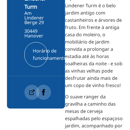
Lindener Turm é o belo
Turm
jardim antigo com
Am
Lindener
castanheiros e árvores de
Berge 29
fruto. Em frente à antiga
30449
casa do moleiro, o
Hanover
mobiliário de jardim
convida a prolongar a
Horário de
estadia até às horas
funcionamento
soalheiras da noite - e sob
as vinhas velhas pode
desfrutar ainda mais de
um copo de vinho fresco!
O suave ranger da
gravilha a caminho das
mesas de cerveja
espalhadas pelo espaçoso
jardim, acompanhado por