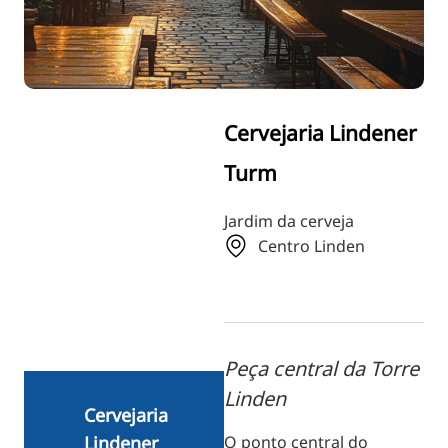
RU
FI
ZH
KO
Cervejaria Lindener
JA
Turm
UK
BG
Jardim da cerveja
Centro Linden
Peça central da Torre
Linden
Cervejaria
O ponto central do
Lindener