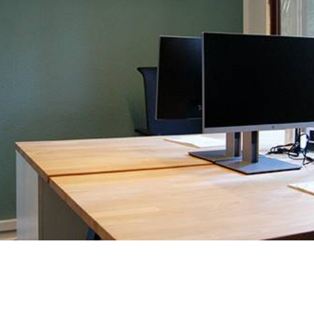
RU
FI
ZH
KO
JA
UK
BG