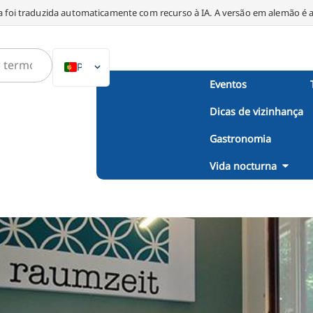
a foi traduzida automaticamente com recurso à IA. A versão em alemão é a 
PT
Eventos
DE
Dicas de vizinhança
EN
NL
Gastronomia
PL
Vida nocturna
ES
IT
DA
SV
FR
TR