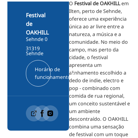
O
Festival de OAKHILL
em
RU
Ilten, perto de Sehnde,
FI
Festival
oferece uma experiência
de
ZH
única ao ar livre entre a
OAKHILL
natureza, a música e a
KO
Sehnde 0
comunidade. No meio do
JA
31319
campo, mas perto da
Sehnde
UK
cidade, o festival
apresenta um
BG
Horário de
alinhamento escolhido a
funcionamento
dedo de indie, electro e
pop - combinado com
comida de rua regional,
um conceito sustentável e
um ambiente
descontraído. O OAKHILL
combina uma sensação
de festival com um toque