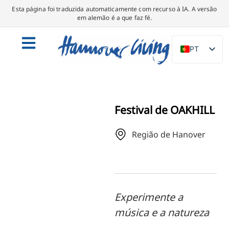
Esta página foi traduzida automaticamente com recurso à IA. A versão
em alemão é a que faz fé.
PT
DE
EN
NL
Festival de OAKHILL
PL
Região de Hanover
ES
IT
DA
SV
Experimente a
FR
música e a natureza
TR