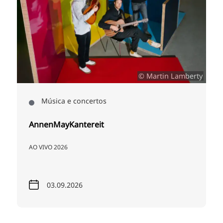
h
© Martin Lamberty
Música e concertos
AnnenMayKantereit
AO VIVO 2026
03.09.2026