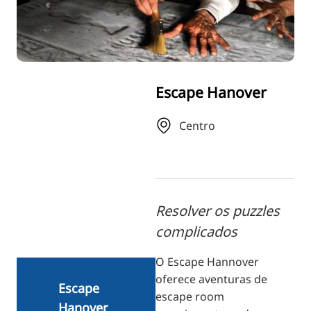
RU
FI
ZH
KO
Escape Hanover
JA
UK
Centro
BG
Resolver os puzzles
complicados
O Escape Hannover
oferece aventuras de
Escape
escape room
Hanover