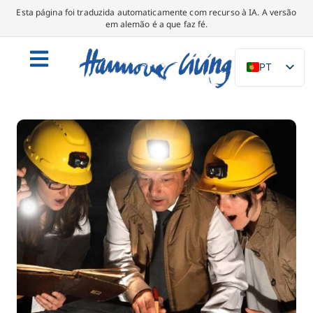
Esta página foi traduzida automaticamente com recurso à IA. A versão
em alemão é a que faz fé.
PT
DE
EN
NL
PL
ES
IT
DA
SV
FR
TR