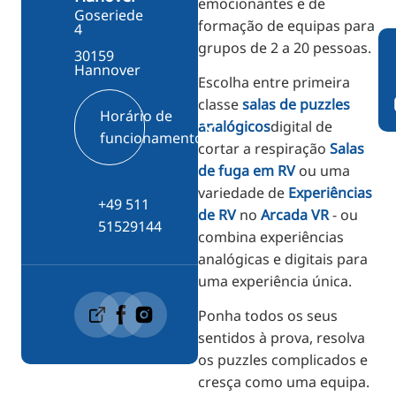
emocionantes e de
Goseriede
formação de equipas para
4
grupos de 2 a 20 pessoas.
30159
Hannover
Escolha entre primeira
classe
salas de puzzles
Horário de
analógicos
digital de
funcionamento
cortar a respiração
Salas
de fuga em RV
ou uma
variedade de
Experiências
+49 511
de RV
no
Arcada VR
- ou
51529144
combina experiências
analógicas e digitais para
uma experiência única.
Ponha todos os seus
sentidos à prova, resolva
os puzzles complicados e
cresça como uma equipa.