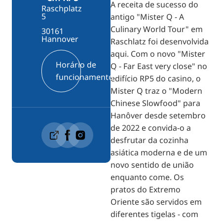
A receita de sucesso do
Raschplatz
5
antigo "Mister Q - A
Culinary World Tour" em
30161
Hannover
Raschlatz foi desenvolvida
aqui. Com o novo "Mister
Horário de
Q - Far East very close" no
funcionamento
edifício RP5 do casino, o
Mister Q traz o "Modern
Chinese Slowfood" para
Hanôver desde setembro
de 2022 e convida-o a
desfrutar da cozinha
asiática moderna e de um
novo sentido de união
enquanto come. Os
pratos do Extremo
Oriente são servidos em
diferentes tigelas - com