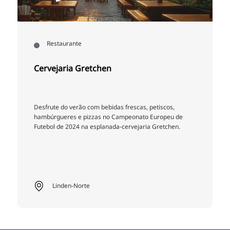
Região , Restaurante
tchen
Quiosque da ilha
om bebidas frescas, petiscos,
Descubra a moderna área de 
zzas no Campeonato Europeu de
Wilhelmstein - perfeita para
esplanada-cervejaria Gretchen.
Desfrute de noites relaxant
ao Wilhelmstein!
Região de Hanover