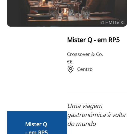
RU
FI
© HMTG/ KI
ZH
KO
Mister Q - em RP5
JA
UK
Crossover & Co.
€€
BG
Centro
Uma viagem
gastronómica à volta
do mundo
Mister Q
- em RP5