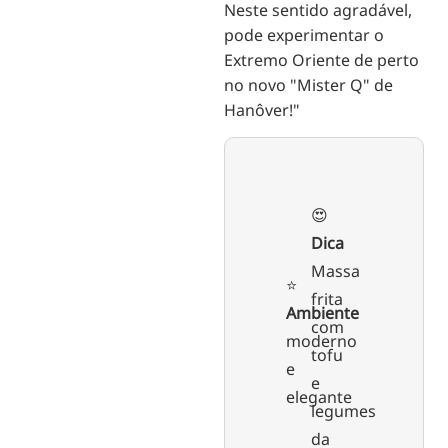
Neste sentido agradável,
pode experimentar o
Extremo Oriente de perto
no novo "Mister Q" de
Hanôver!"
😍
Dica
Massa
⭐️
frita
Ambiente
com
moderno
tofu
e
e
elegante
legumes
da