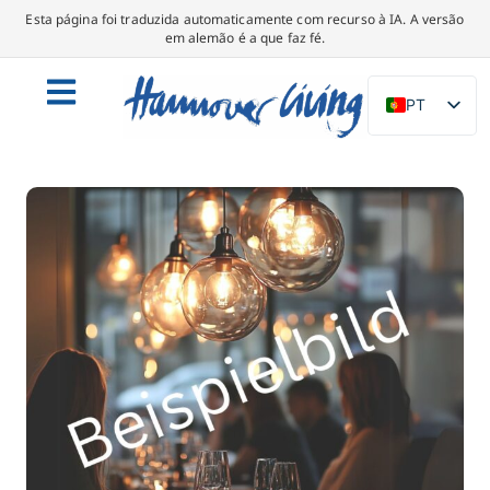
Esta página foi traduzida automaticamente com recurso à IA. A versão
em alemão é a que faz fé.
PT
DE
EN
NL
PL
ES
IT
DA
SV
FR
TR