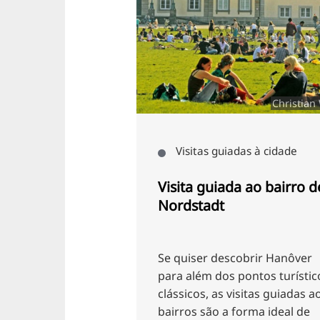
Christian Wyrwa
Visitas guiadas à cidade
Visita guiada ao bairro de
Co
Nordstadt
Fo
Se quiser descobrir Hanôver
Fi
para além dos pontos turísticos
si
clássicos, as visitas guiadas aos
à 
bairros são a forma ideal de
pe