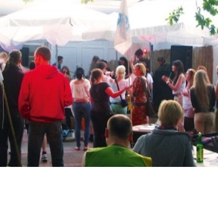
RU
FI
ZH
KO
JA
UK
BG