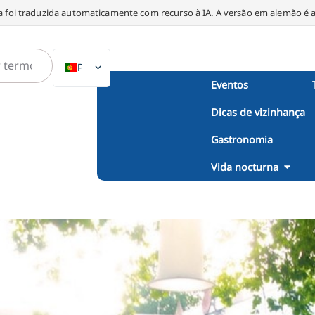
a foi traduzida automaticamente com recurso à IA. A versão em alemão é a 
PT
Eventos
DE
Dicas de vizinhança
EN
NL
Gastronomia
PL
Vida nocturna
ES
IT
DA
SV
FR
TR