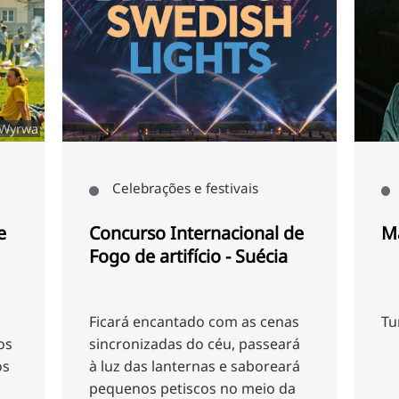
©
Celebrações e festivais
Música e concer
ncurso Internacional de
Marteria
go de artifício - Suécia
cará encantado com as cenas
Turnê Felicidade n
ncronizadas do céu, passeará
luz das lanternas e saboreará
quenos petiscos no meio da