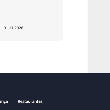
inesquecível.
hança
Restaurantes