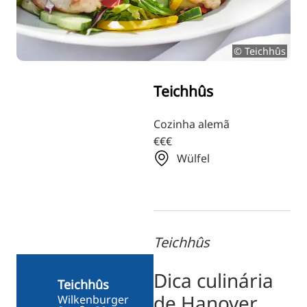
RU
FI
© Teichhûs
ZH
KO
Teichhûs
JA
UK
Cozinha alemã
€€€
BG
Wülfel
Teichhûs
Dica culinária
Teichhûs
de Hanover
Wilkenburger