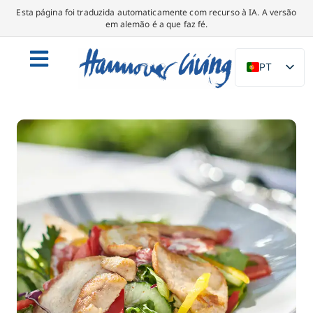
Esta página foi traduzida automaticamente com recurso à IA. A versão
em alemão é a que faz fé.
PT
DE
EN
NL
PL
ES
IT
DA
SV
FR
TR