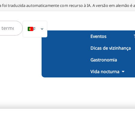
a foi traduzida automaticamente com recurso à IA. A versão em alemão é a 
PT
Eventos
DE
Dicas de vizinhança
EN
NL
Gastronomia
PL
Vida nocturna
ES
IT
DA
SV
FR
TR