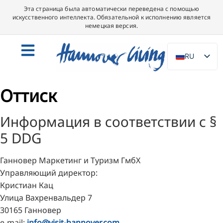
Эта страница была автоматически переведена с помощью
искусственного интеллекта. Обязательной к исполнению является
немецкая версия.
RU
DE
Оттиск
EN
NL
Информация в соответствии с §
PL
5 DDG
ES
IT
Ганновер Маркетинг и Туризм ГмбХ
DA
Управляющий директор:
Кристиан Кац
SV
Улица Вахренвальдер 7
FR
30165 Ганновер
PT
e-mail:
info@visit-hannover.com