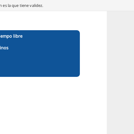
 es la que tiene validez.
iempo libre
inos