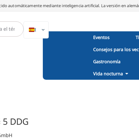
ido automáticamente mediante inteligencia artificial. La versión en alemán
ES
Eventos
T
DE
Consejos para los vec
EN
NL
Gastronomía
PL
Vida nocturna
IT
DA
SV
FR
§ 5 DDG
PT
TR
 GmbH