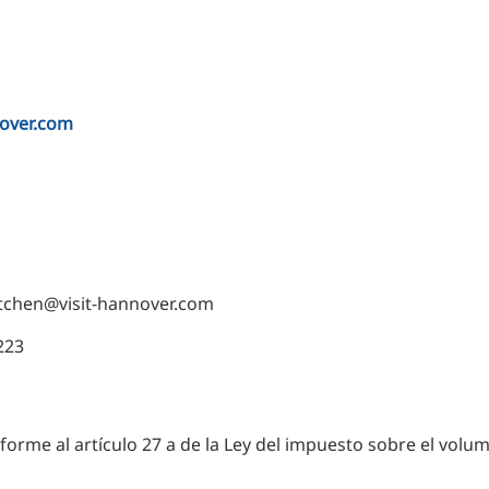
RU
FI
ZH
KO
nover.com
JA
UK
BG
dtchen@visit-hannover.com
223
forme al artículo 27 a de la Ley del impuesto sobre el volu