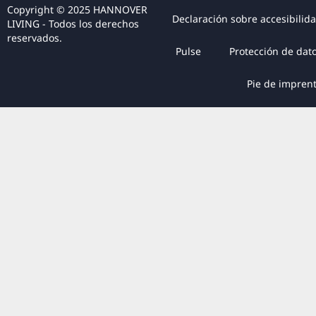
Copyright © 2025 HANNOVER
Declaración sobre accesibilid
LIVING - Todos los derechos
reservados.
Pulse
Protección de dat
Pie de impren