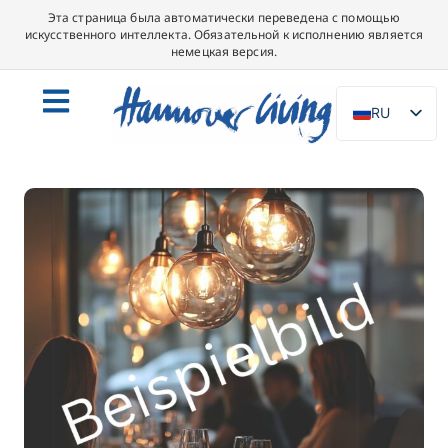
Эта страница была автоматически переведена с помощью
искусственного интеллекта. Обязательной к исполнению является
немецкая версия.
RU
DE
EN
NL
PL
ES
IT
DA
SV
FR
PT