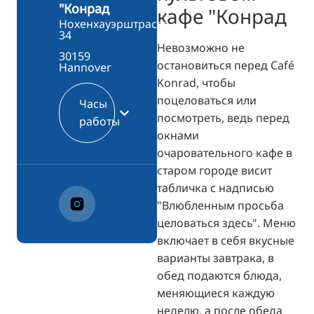
"Конрад
кафе "Конрад
Нохенхауэрштрассе,
34
Невозможно не
30159
остановиться перед Café
Hannover
Konrad, чтобы
поцеловаться или
Часы
посмотреть, ведь перед
работы
окнами
очаровательного кафе в
старом городе висит
табличка с надписью
"Влюбленным просьба
целоваться здесь". Меню
включает в себя вкусные
варианты завтрака, в
обед подаются блюда,
меняющиеся каждую
неделю, а после обеда