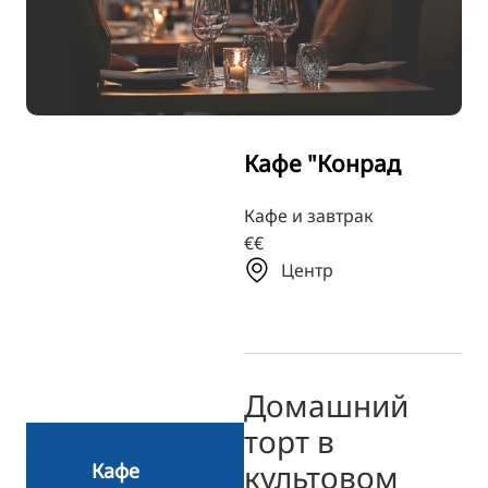
TR
FI
ZH
KO
Кафе "Конрад
JA
UK
Кафе и завтрак
€€
BG
Центр
Домашний
торт в
культовом
Кафе