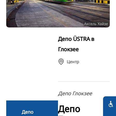
TR
FI
Аксель Хайзе
ZH
KO
Депо ÜSTRA в
JA
Глокзее
UK
BG
Центр
Депо Глокзее
Депо
Депо