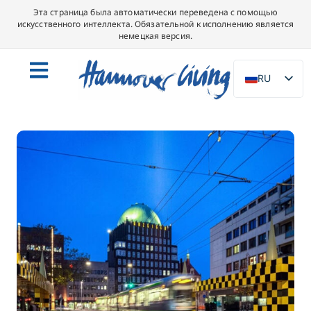
Эта страница была автоматически переведена с помощью
искусственного интеллекта. Обязательной к исполнению является
немецкая версия.
RU
DE
EN
NL
PL
ES
IT
DA
SV
FR
PT