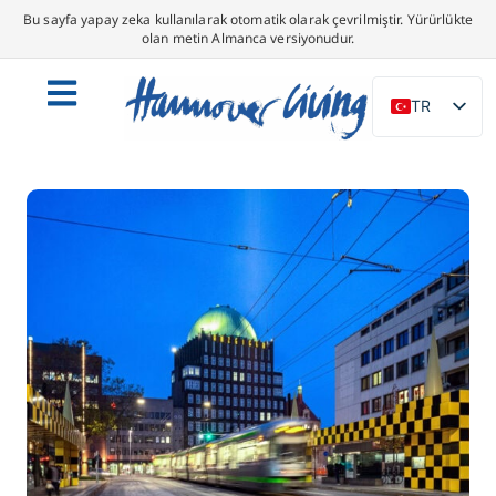
Bu sayfa yapay zeka kullanılarak otomatik olarak çevrilmiştir. Yürürlükte
olan metin Almanca versiyonudur.
TR
DE
EN
NL
PL
ES
IT
DA
SV
FR
PT