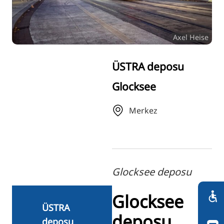
RU
FI
Axel Heise
ZH
KO
ÜSTRA deposu
JA
Glocksee
UK
BG
Merkez
Glocksee deposu
Glocksee
ÜSTRA
deposu
deposu