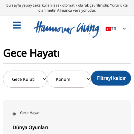
Bu sayfa yapay zeka kullanılarak otomatik olarak çevrilmiştir. Yürürlükte
olan metin Almanca versiyonudur.
TR
DE
EN
Gece Hayatı
NL
PL
Filtreyi kaldır
ES
IT
DA
SV
Gece Hayatı
FR
Dünya Oyunları
PT