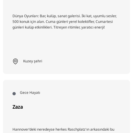
RU
FI
Dünya Oyunları: Bar, kulüp, sanat galerisi. İki kat, uyumlu sesler,
500 konuk için alan. Cuma günleri yerel kolektifler, Cumartesi
ZH
günleri kulüp etkinlikleri. Titreşen ritimler, yaratıcı enerji!
KO
JA
UK
Kuzey şehri
BG
Gece Hayatı
Zaza
Hannover'deki neredeyse herkes Raschplatz'ın arkasındaki bu