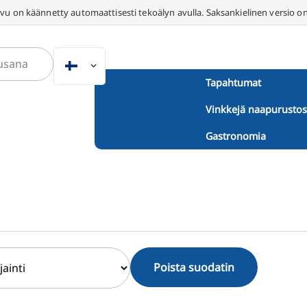
vu on käännetty automaattisesti tekoälyn avulla. Saksankielinen versio on
FI
Tapahtumat
DE
Vinkkejä naapurustos
EN
NL
Gastronomia
PL
ES
IT
DA
SV
Poista suodatin
FR
PT