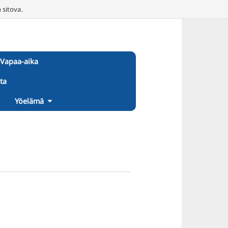
 sitova.
Vapaa-aika
ta
Yöelämä