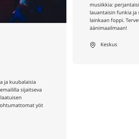
musiikkia: perjantai
lauantaisin funkia ja 
lainkaan foppi. Terve
äänimaailmaan!
Keskus
a ja kuubalaisia
maililla sijaitseva
tlaatuisen
Unohtumattomat yöt