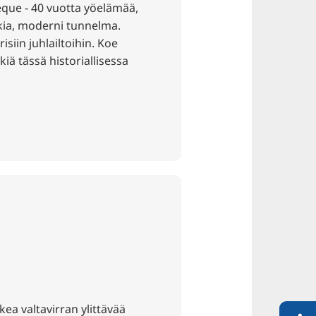
que - 40 vuotta yöelämää,
kia, moderni tunnelma.
siin juhlailtoihin. Koe
ä tässä historiallisessa
ea valtavirran ylittävää