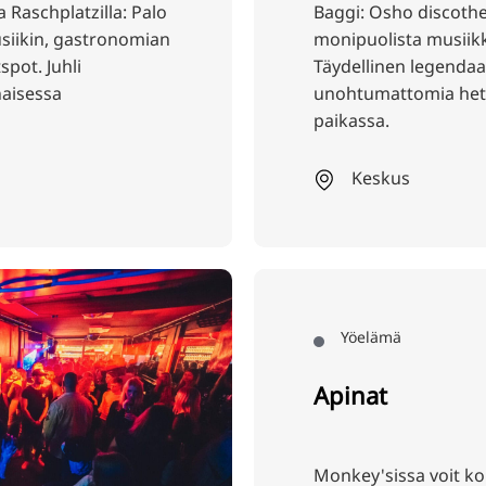
a Raschplatzilla: Palo
Baggi: Osho discothe
siikin, gastronomian
monipuolista musiik
pot. Juhli
Täydellinen legendaari
naisessa
unohtumattomia hetki
paikassa.
Keskus
Yöelämä
Apinat
Monkey'sissa voit kok