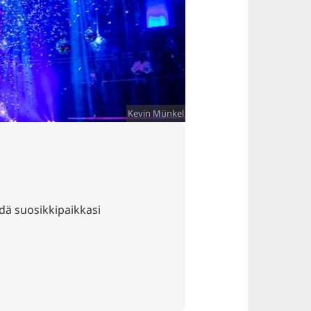
Kevin Münkel
ydä suosikkipaikkasi