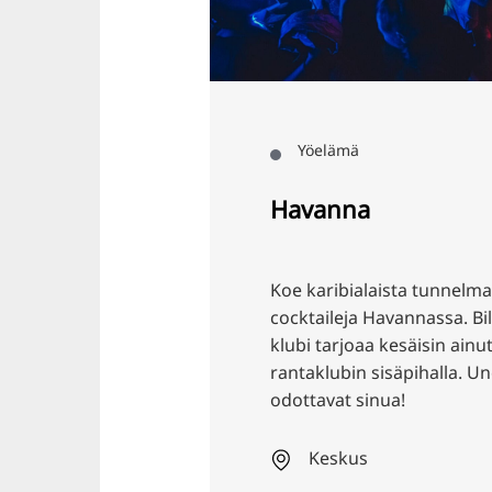
Yöelämä
Havanna
Koe karibialaista tunnelma
cocktaileja Havannassa. Bile
klubi tarjoaa kesäisin ainu
rantaklubin sisäpihalla. 
odottavat sinua!
Keskus