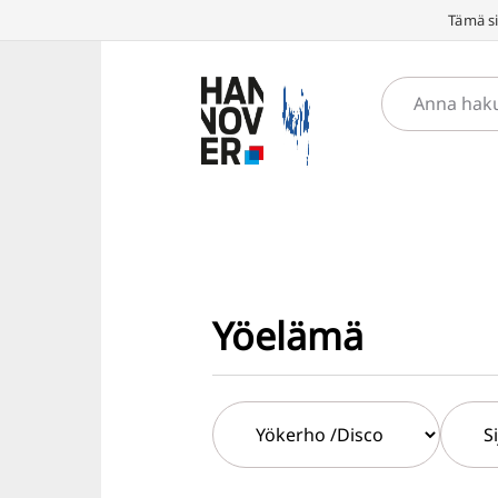
Tämä si
Yöelämä