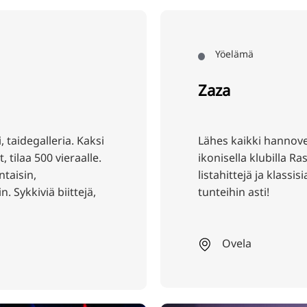
TR
RU
ZH
Yöelämä
KO
Zaza
JA
UK
, taidegalleria. Kaksi
Lähes kaikki hannover
BG
 tilaa 500 vieraalle.
ikonisella klubilla R
ntaisin,
listahittejä ja klassi
. Sykkiviä biittejä,
tunteihin asti!
Ovela