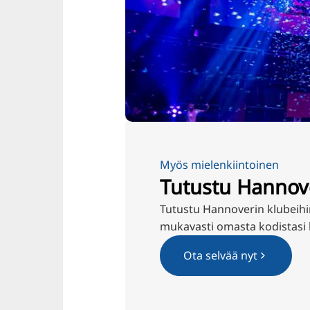
Myös mielenkiintoinen
Tutustu Hannove
Tutustu Hannoverin klubeihin
mukavasti omasta kodistasi 
Ota selvää nyt