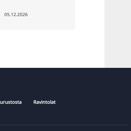
purustosta
Ravintolat