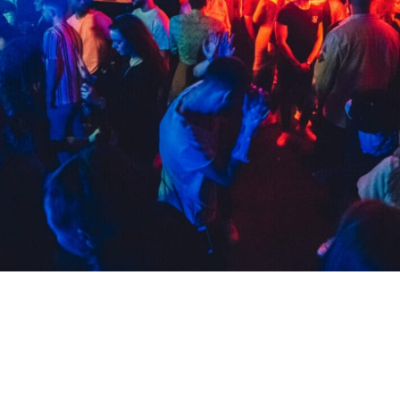
TR
RU
ZH
KO
JA
UK
BG