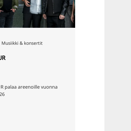
nsertit
noille vuonna