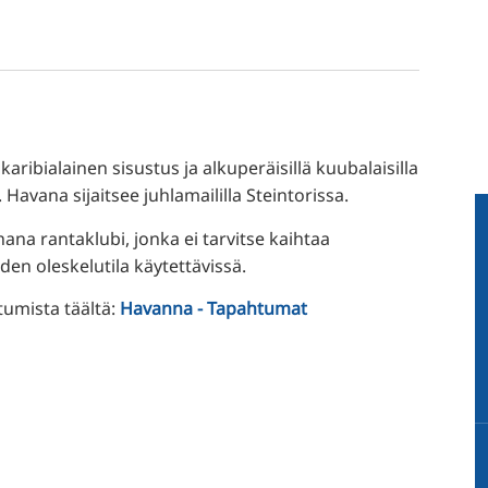
 karibialainen sisustus ja alkuperäisillä kuubalaisilla
. Havana sijaitsee juhlamaililla Steintorissa.
hana rantaklubi, jonka ei tarvitse kaihtaa
den oleskelutila käytettävissä.
tumista täältä:
Havanna - Tapahtumat