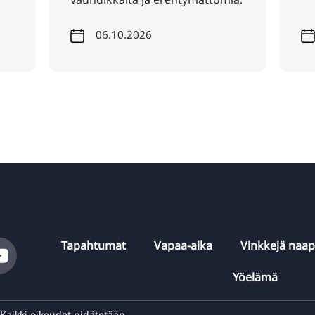
06.10.2026
05.12.2026
Tapahtumat
Vapaa-aika
Vinkkejä naa
Yöelämä
aikki oikeudet pidätetään.