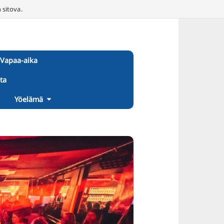
 sitova.
Vapaa-aika
ta
Yöelämä