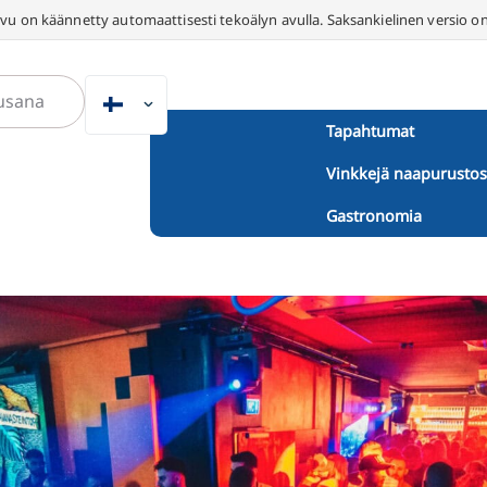
vu on käännetty automaattisesti tekoälyn avulla. Saksankielinen versio on
FI
Tapahtumat
DE
Vinkkejä naapurustos
EN
NL
Gastronomia
PL
ES
IT
DA
SV
FR
PT