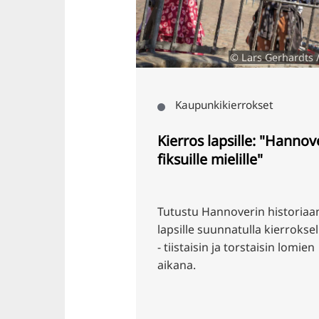
tian Wyrwa
© Lars Gerhardts /HMTG
Kaupunkikierrokset
Kierros lapsille: "Hannover
fiksuille mielille"
eriin
Tutustu Hannoverin historiaan
säksi,
lapsille suunnatulla kierroksella
vat
- tiistaisin ja torstaisin lomien
a
aikana.