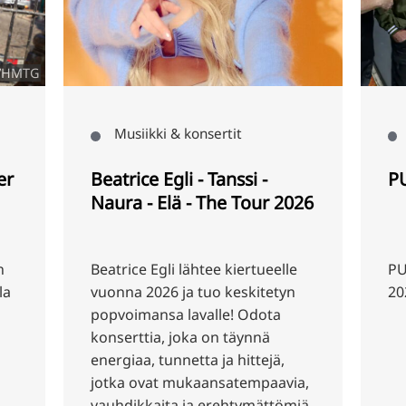
Musiikki & konsertit
Musiikki & ko
Beatrice Egli - Tanssi -
PUR
Naura - Elä - The Tour 2026
Beatrice Egli lähtee kiertueelle
PUR palaa aree
vuonna 2026 ja tuo keskitetyn
2026
popvoimansa lavalle! Odota
konserttia, joka on täynnä
energiaa, tunnetta ja hittejä,
jotka ovat mukaansatempaavia,
vauhdikkaita ja erehtymättömiä.