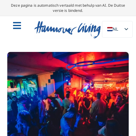
Deze pagina is automatisch vertaald met behulp van AI. De Duitse
versie is bindend.
NL
DE
EN
PL
ES
IT
DA
SV
FR
PT
TR