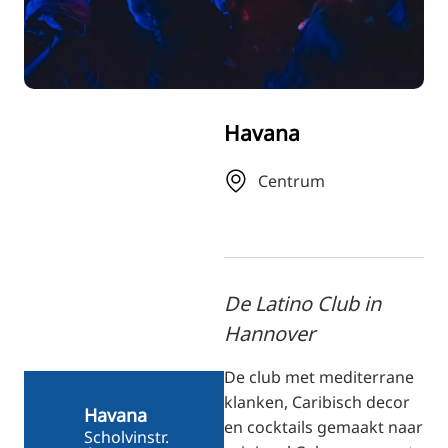
RU
FI
ZH
KO
Havana
JA
UK
Centrum
BG
De Latino Club in
Hannover
De club met mediterrane
klanken, Caribisch decor
Havana
en cocktails gemaakt naar
Scholvinstr.