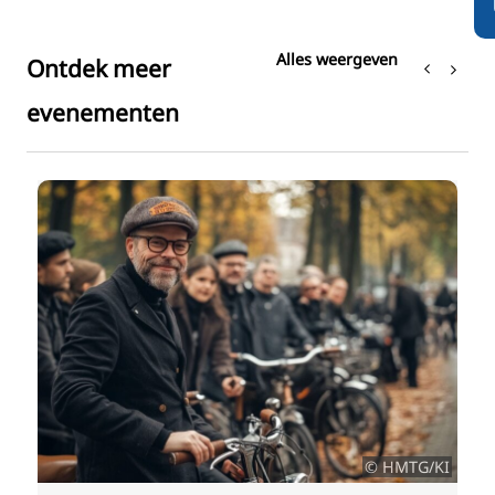
Alles weergeven
Ontdek meer
evenementen
t
© HMTG/KI