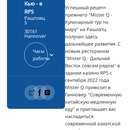
Кью - в
Успешный рецепт
RP5
прежнего "Mister Q -
Рашплац
Кулинарный тур по
5
миру" на Рашлатц
30161
Hannover
получил здесь
дальнейшее развитие. С
новым рестораном
Часы
"Mister Q - Дальний
работы
Восток совсем рядом" в
здании казино RP5 с
сентября 2022 года
Mister Q привозит в
Ганновер "Современную
китайскую медленную
еду" и приглашает вас
насладиться
современной азиатской