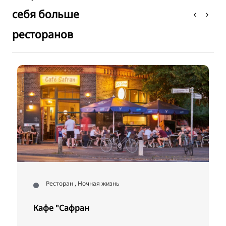
себя больше
ресторанов
оран , Ночная жизнь
Ресторан
"Сафран
VOTUM