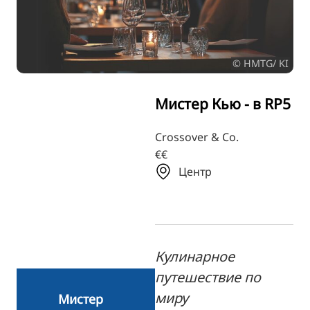
TR
FI
© HMTG/ KI
ZH
KO
Мистер Кью - в RP5
JA
UK
Crossover & Co.
€€
BG
Центр
Кулинарное
путешествие по
миру
Мистер