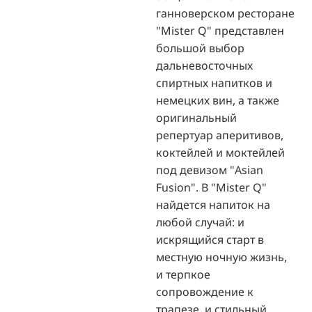
ганноверском ресторане
"Mister Q" представлен
большой выбор
дальневосточных
спиртных напитков и
немецких вин, а также
оригинальный
репертуар аперитивов,
коктейлей и моктейлей
под девизом "Asian
Fusion". В "Mister Q"
найдется напиток на
любой случай: и
искрящийся старт в
местную ночную жизнь,
и терпкое
сопровождение к
трапезе, и стильный