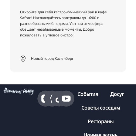
 для себя гастрономический рай в кафе
Политика и изыс
Наслаждайтесь завтраком до 16:00 и
VOTUM в Лейнеш
разными блюдами. Уютная атмосфера
Галляйн побалуе
 незабываемые моменты. Добро
Современная ат
ть в угловое бистро!
удовольствия.
вый город Каленберг
Центр
События
Досуг
Советы соседям
Рестораны
Ночная жизнь