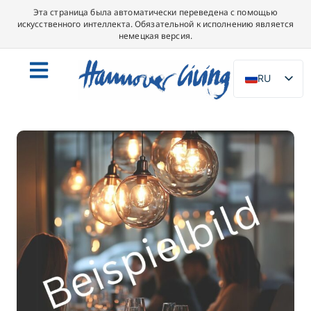
Эта страница была автоматически переведена с помощью
искусственного интеллекта. Обязательной к исполнению является
немецкая версия.
RU
DE
EN
NL
PL
ES
IT
DA
SV
FR
PT