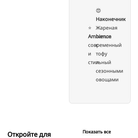
😍
Наконечник
⭐️
Жареная
Ambience
лапша
современный
с
и
тофу
стильный
и
сезонными
овощами
Показать все
Откройте для