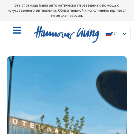
Эта страница была автоматически переведена с помощью
искусственного интеллекта. Обязательной к исполнению является
немецкая версия.
RU
DE
EN
NL
PL
ES
IT
DA
SV
FR
PT