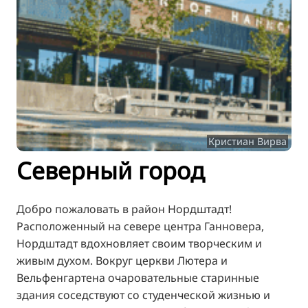
TR
FI
ZH
KO
JA
UK
Кристиан Вирва
BG
Северный город
Добро пожаловать в район Нордштадт!
Расположенный на севере центра Ганновера,
Нордштадт вдохновляет своим творческим и
живым духом. Вокруг церкви Лютера и
Вельфенгартена очаровательные старинные
здания соседствуют со студенческой жизнью и