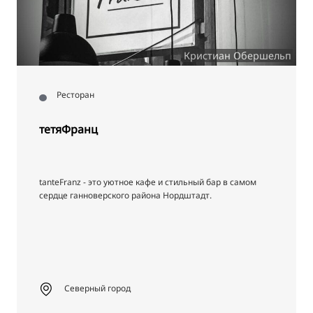
Кристиан Обершельп
Ресторан
тетяФранц
tanteFranz - это уютное кафе и стильный бар в самом
сердце ганноверского района Нордштадт.
Северный город