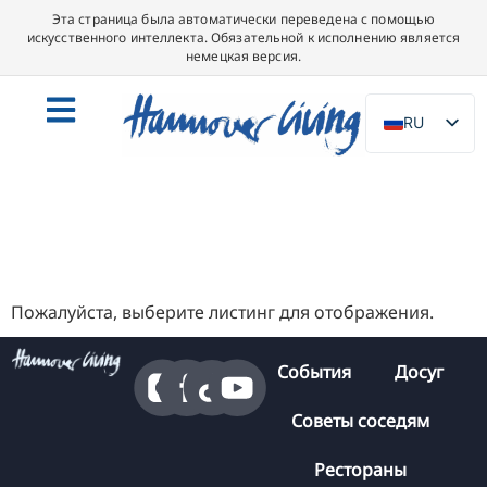
Эта страница была автоматически переведена с помощью
искусственного интеллекта. Обязательной к исполнению является
немецкая версия.
RU
DE
EN
NL
PL
ES
Пожалуйста, выберите листинг для отображения.
IT
События
Досуг
DA
SV
Советы соседям
FR
Рестораны
PT