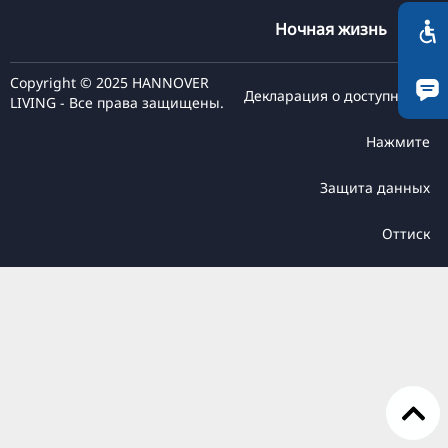
Ночная жизнь
TR
FI
Copyright © 2025 HANNOVER
ZH
Декларация о доступности
LIVING - Все права защищены.
KO
Нажмите
JA
Защита данных
UK
BG
Оттиск