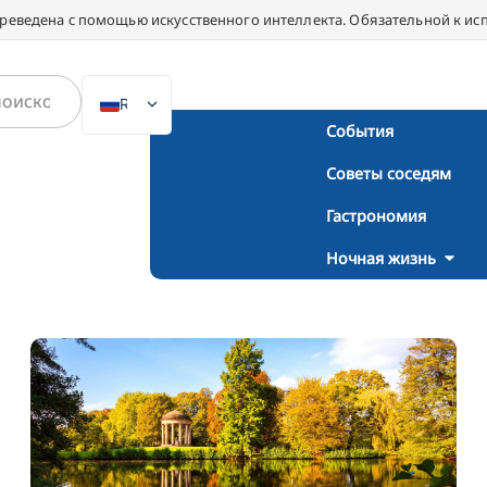
ереведена с помощью искусственного интеллекта. Обязательной к ис
RU
События
DE
Советы соседям
EN
NL
Гастрономия
PL
Ночная жизнь
ES
IT
DA
SV
FR
PT