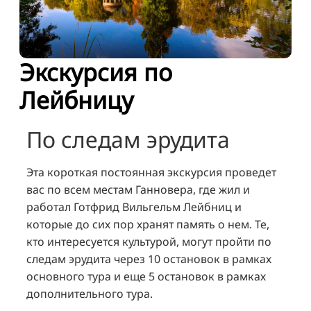
TR
FI
ZH
Экскурсия по
KO
Лейбницу
JA
UK
По следам эрудита
BG
Эта короткая постоянная экскурсия проведет
вас по всем местам Ганновера, где жил и
работал Готфрид Вильгельм Лейбниц и
которые до сих пор хранят память о нем. Те,
кто интересуется культурой, могут пройти по
следам эрудита через 10 остановок в рамках
основного тура и еще 5 остановок в рамках
дополнительного тура.