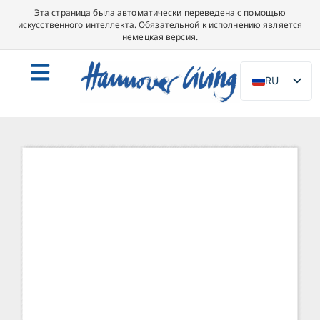
Эта страница была автоматически переведена с помощью
искусственного интеллекта. Обязательной к исполнению является
немецкая версия.
RU
DE
EN
NL
PL
ES
IT
DA
SV
FR
PT