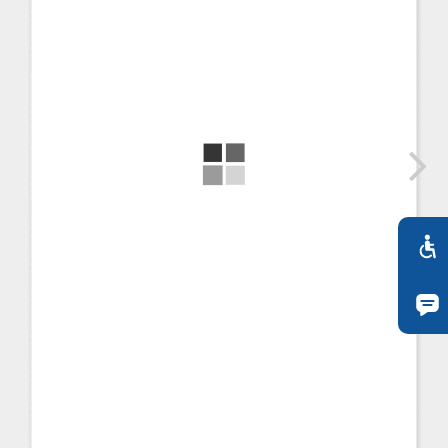
TR
FI
ZH
KO
JA
UK
BG