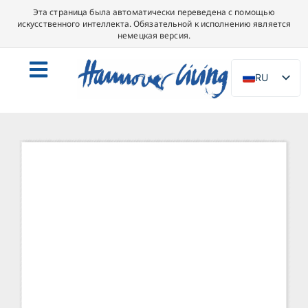
Эта страница была автоматически переведена с помощью
искусственного интеллекта. Обязательной к исполнению является
немецкая версия.
RU
DE
EN
NL
PL
ES
IT
DA
SV
FR
PT