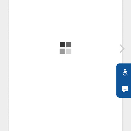
TR
FI
ZH
KO
JA
UK
BG