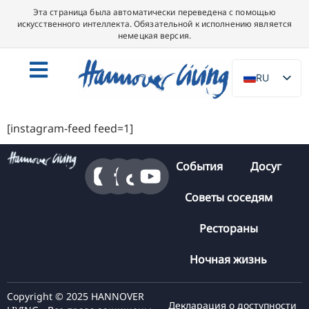
Эта страница была автоматически переведена с помощью
искусственного интеллекта. Обязательной к исполнению является
немецкая версия.
RU
DE
EN
[instagram-feed feed=1]
NL
События
Досуг
PL
ES
Советы соседям
IT
Рестораны
DA
Ночная жизнь
SV
FR
Copyright © 2025 HANNOVER
Декларация о доступности
PT