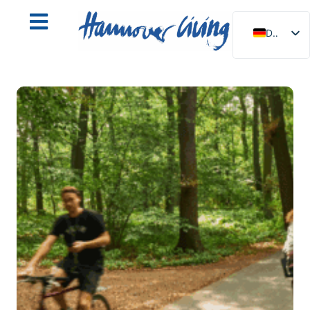
DE
EN
NL
PL
ES
IT
DA
SV
FR
PT
TR
RU