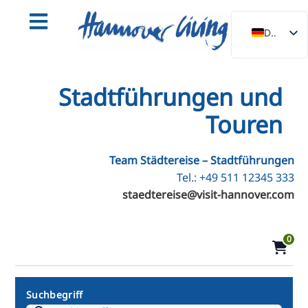
DE
EN
NL
Stadtführungen und
PL
Touren
ES
IT
Team Städtereise – Stadtführungen
DA
Tel.: +49 511 12345 333
staedtereise@visit-hannover.com
SV
FR
0
PT
TR
RU
Suchbegriff