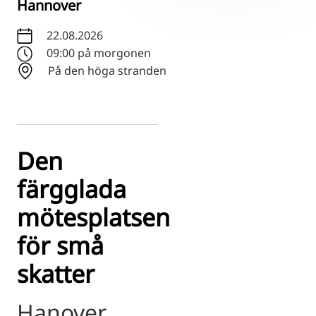
Hannover
RU
FI
22.08.2026
09:00 på morgonen
ZH
På den höga stranden
KO
JA
UK
BG
Den
färgglada
mötesplatsen
för små
skatter
Hanover