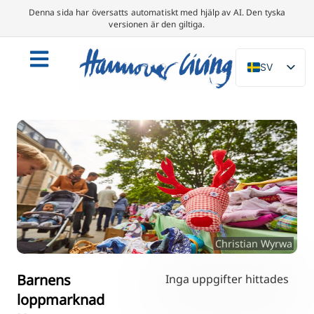
Denna sida har översatts automatiskt med hjälp av AI. Den tyska
versionen är den giltiga.
SV
DE
EN
NL
PL
ES
IT
DA
Christian Wyrwa
FR
PT
Barnens
Inga uppgifter hittades
loppmarknad
TR