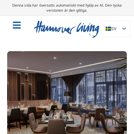
Denna sida har översatts automatiskt med hjälp av AI. Den tyska
versionen är den giltiga.
SV
DE
EN
NL
PL
ES
IT
DA
FR
PT
TR