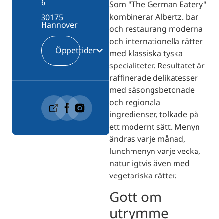
6
Som "The German Eatery"
kombinerar Albertz. bar
30175
Hannover
och restaurang moderna
och internationella rätter
Öppettider
med klassiska tyska
specialiteter. Resultatet är
raffinerade delikatesser
med säsongsbetonade
och regionala
ingredienser, tolkade på
ett modernt sätt. Menyn
ändras varje månad,
lunchmenyn varje vecka,
naturligtvis även med
vegetariska rätter.
Gott om
utrymme