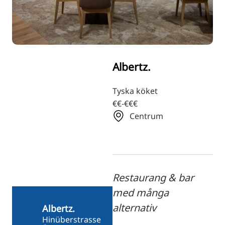
RU
FI
ZH
KO
Albertz.
JA
UK
Tyska köket
€€-€€€
BG
Centrum
Restaurang & bar
med många
alternativ
Albertz.
Hinüberstrasse