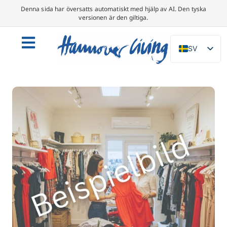
Denna sida har översatts automatiskt med hjälp av AI. Den tyska
versionen är den giltiga.
SV
DE
EN
NL
PL
ES
IT
DA
FR
PT
TR