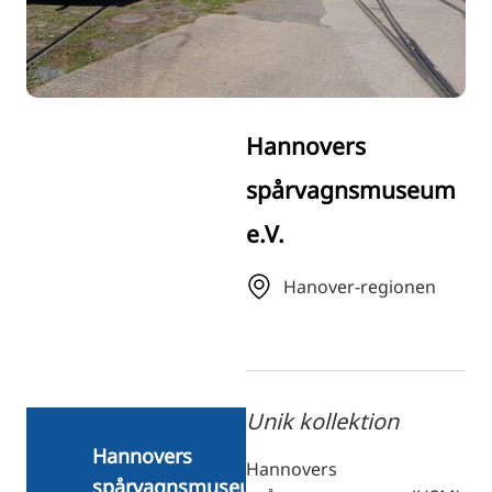
RU
FI
ZH
KO
Hannovers
JA
spårvagnsmuseum
UK
e.V.
BG
Hanover-regionen
Unik kollektion
Hannovers
Hannovers
spårvagnsmuseum