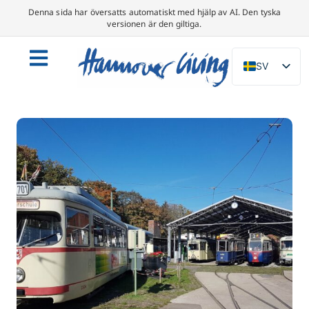
Denna sida har översatts automatiskt med hjälp av AI. Den tyska
versionen är den giltiga.
SV
DE
EN
NL
PL
ES
IT
DA
FR
PT
TR