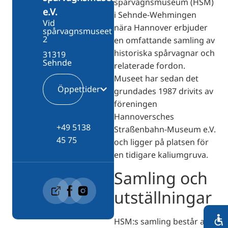
spårvagnsmuseum (HSM)
e.V.
i Sehnde-Wehmingen
Vid
nära Hannover erbjuder
spårvagnsmuseet
2
en omfattande samling av
historiska spårvagnar och
31319
Sehnde
relaterade fordon.
Museet har sedan det
Öppettider
grundades 1987 drivits av
föreningen
Hannoversches
+49 5138
Straßenbahn-Museum e.V.
45 75
och ligger på platsen för
en tidigare kaliumgruva.
Samling och
utställningar
HSM:s samling består av