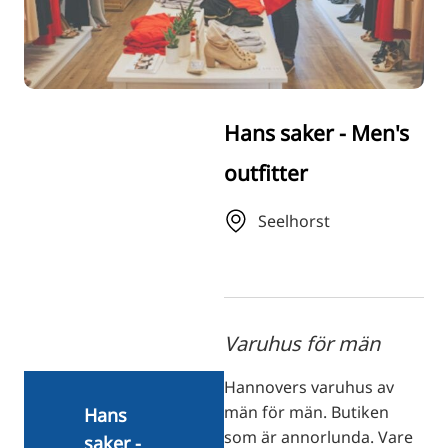
RU
FI
ZH
KO
Hans saker - Men's
JA
outfitter
UK
BG
Seelhorst
Varuhus för män
Hannovers varuhus av
män för män. Butiken
Hans
som är annorlunda. Vare
saker -