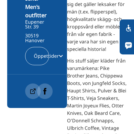
sig det gäller leksaker för
Men's
män (t.ex. flipperspel),
outfitter
högkvalitativ skägg- och
Eupener
kroppsvård eller möbler
Str. 39
från vår egen fabrik -
30519
Hanover
varje vara har sin egen
speciella historia!
Öppettider
His stuff säljer kläder från
varumärkena: Pike
Brother Jeans, Chippewa
Boots, von Jungfeld Socks,
Haupt Shirts, Pulver & Blei
T-Shirts, Veja Sneakers,
Martin Joyeux Flies, Otter
Knives, Oak Beard Care,
O'Donnell Schnapps,
Ulbrich Coffee, Vintage