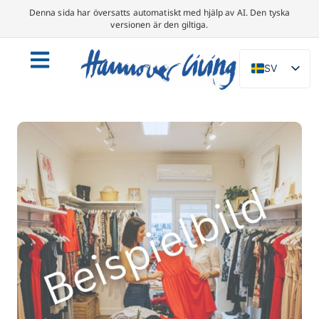
Denna sida har översatts automatiskt med hjälp av AI. Den tyska
versionen är den giltiga.
SV
DE
EN
NL
PL
ES
IT
DA
FR
PT
TR