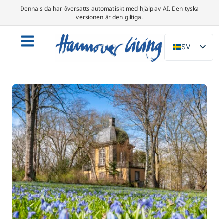
Denna sida har översatts automatiskt med hjälp av AI. Den tyska
versionen är den giltiga.
SV
DE
EN
NL
PL
ES
IT
DA
FR
PT
TR