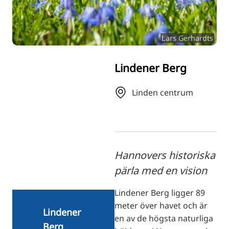
RU
FI
Lars Gerhardts
ZH
KO
Lindener Berg
JA
UK
Linden centrum
BG
Hannovers historiska
pärla med en vision
Lindener Berg ligger 89
meter över havet och är
Lindener
en av de högsta naturliga
Berg