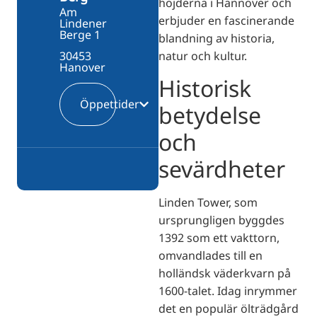
höjderna i Hannover och
Am
erbjuder en fascinerande
Lindener
Berge 1
blandning av historia,
natur och kultur.
30453
Hanover
Historisk
Öppettider
betydelse
och
sevärdheter
Linden Tower, som
ursprungligen byggdes
1392 som ett vakttorn,
omvandlades till en
holländsk väderkvarn på
1600-talet. Idag inrymmer
det en populär ölträdgård