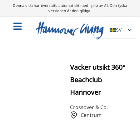
Denna sida har översatts automatiskt med hjälp av AI. Den tyska
versionen är den giltiga.
SV
DE
EN
NL
Vacker utsikt 360°
PL
Beachclub
ES
Hannover
IT
DA
Crossover & Co.
FR
Centrum
PT
TR