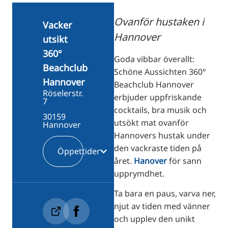
RU
Ovanför hustaken i
FI
Vacker
Hannover
utsikt
ZH
360°
KO
Goda vibbar överallt:
Beachclub
Schöne Aussichten 360°
JA
Hannover
Beachclub Hannover
UK
Röselerstr.
erbjuder uppfriskande
7
BG
cocktails, bra musik och
30159
utsökt mat ovanför
Hannover
Hannovers hustak under
den vackraste tiden på
Öppettider
året.
Hanover
för sann
upprymdhet.
Ta bara en paus, varva ner,
njut av tiden med vänner
och upplev den unikt