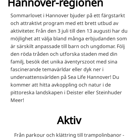
Hannover-regionen
RU
FI
Sommarlovet i Hannover bjuder på ett färgstarkt
och attraktivt program med ett brett utbud av
ZH
aktiviteter. Från den 3 juli till den 13 augusti har du
KO
möjlighet att välja bland många erbjudanden som
JA
är särskilt anpassade till barn och ungdomar. Följ
den röda tråden och utforska staden med din
UK
familj, besök det unika äventyrszoot med sina
BG
fascinerande temavärldar eller dyk ner i
undervattensvärlden på Sea Life Hannover! Du
kommer att hitta avkoppling och natur i de
pittoreska landskapen i Deister eller Steinhuder
Meer!
Aktiv
Från parkour och klättring till trampolinbanor -