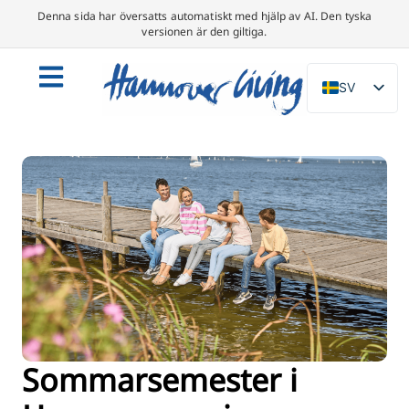
Denna sida har översatts automatiskt med hjälp av AI. Den tyska
versionen är den giltiga.
SV
DE
EN
NL
PL
ES
IT
DA
FR
PT
Sommarsemester i
TR