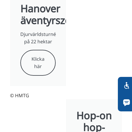
Hanover
äventyrszoo
Djurvärldsturné
på 22 hektar
Klicka
här
© HMTG
Hop-on
hop-