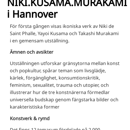
NIKI.KUSAMA.MURAKAMI
RU
i Hannover
FI
ZH
För första gången visas ikoniska verk av Niki de
KO
Saint Phalle, Yayoi Kusama och Takashi Murakami
i en gemensam utställning.
JA
UK
Ämnen och avsikter
BG
Utställningen utforskar gränsytorna mellan konst
och popkultur, spårar teman som livsglädje,
kärlek, förgänglighet, konsumtionskritik,
feminism, sexualitet, trauma och utopier, och
illustrerar hur de tre konstnärerna förmedlar
universella budskap genom färgstarka bilder och
karakteristiska former
Konstverk & rymd
Det finns 12 temarum fördelade på 2.000