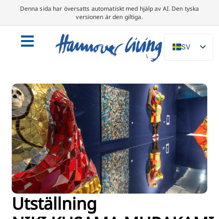
Denna sida har översatts automatiskt med hjälp av AI. Den tyska
versionen är den giltiga.
SV
DE
EN
NL
PL
ES
IT
DA
FR
PT
Utställning
TR