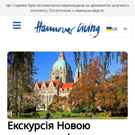
Ця сторінка була автоматично перекладена за допомогою штучного
інтелекту. Остаточною є німецька версія.
UK
DE
EN
NL
PL
ES
IT
DA
SV
FR
Екскурсія Новою
PT