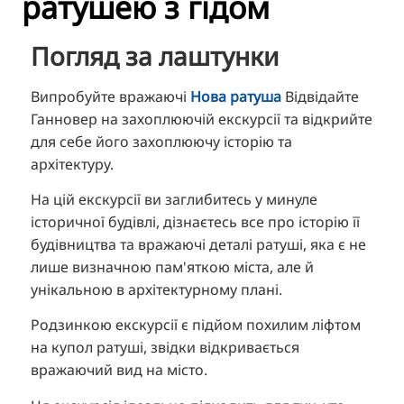
ратушею з гідом
TR
RU
Погляд за лаштунки
FI
Випробуйте вражаючі
Нова ратуша
Відвідайте
ZH
Ганновер на захоплюючій екскурсії та відкрийте
KO
для себе його захоплюючу історію та
JA
архітектуру.
BG
На цій екскурсії ви заглибитесь у минуле
історичної будівлі, дізнаєтесь все про історію її
будівництва та вражаючі деталі ратуші, яка є не
лише визначною пам'яткою міста, але й
унікальною в архітектурному плані.
Родзинкою екскурсії є підйом похилим ліфтом
на купол ратуші, звідки відкривається
вражаючий вид на місто.