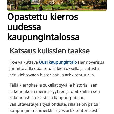
TR
RU
Opastettu kierros
ZH
uudessa
KO
kaupungintalossa
JA
UK
Katsaus kulissien taakse
BG
Koe vaikuttava
Uusi kaupungintalo
Hannoverissa
jännittävällä opastetulla kierroksella ja tutustu
sen kiehtovaan historiaan ja arkkitehtuuriin.
Tällä kierroksella sukellat syvälle historiallisen
rakennuksen menneisyyteen ja opit kaiken sen
rakennushistoriasta ja kaupungintalon
vaikuttavista yksityiskohdista, sillä se on paitsi
kaupungin maamerkki myös arkkitehtonisesti