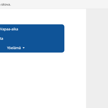
 sitova.
Vapaa-aika
ta
Yöelämä