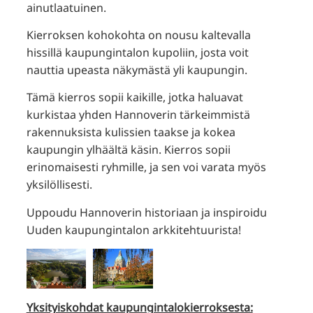
ainutlaatuinen.
Kierroksen kohokohta on nousu kaltevalla
hissillä kaupungintalon kupoliin, josta voit
nauttia upeasta näkymästä yli kaupungin.
Tämä kierros sopii kaikille, jotka haluavat
kurkistaa yhden Hannoverin tärkeimmistä
rakennuksista kulissien taakse ja kokea
kaupungin ylhäältä käsin. Kierros sopii
erinomaisesti ryhmille, ja sen voi varata myös
yksilöllisesti.
Uppoudu Hannoverin historiaan ja inspiroidu
Uuden kaupungintalon arkkitehtuurista!
Yksityiskohdat kaupungintalokierroksesta: