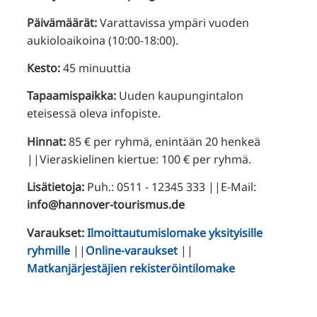
Päivämäärät:
Varattavissa ympäri vuoden
aukioloaikoina (10:00-18:00).
Kesto:
45 minuuttia
Tapaamispaikka:
Uuden kaupungintalon
eteisessä oleva infopiste.
Hinnat:
85 € per ryhmä, enintään 20 henkeä
||Vieraskielinen kiertue: 100 € per ryhmä.
Lisätietoja:
Puh.: 0511 - 12345 333 ||E-Mail:
info@hannover-tourismus.de
Varaukset:
Ilmoittautumislomake yksityisille
ryhmille
||
Online-varaukset
||
Matkanjärjestäjien rekisteröintilomake