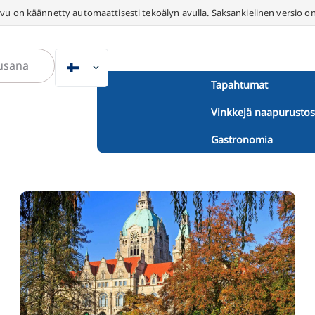
vu on käännetty automaattisesti tekoälyn avulla. Saksankielinen versio on
FI
Tapahtumat
DE
Vinkkejä naapurustos
EN
NL
Gastronomia
PL
ES
IT
DA
SV
FR
PT