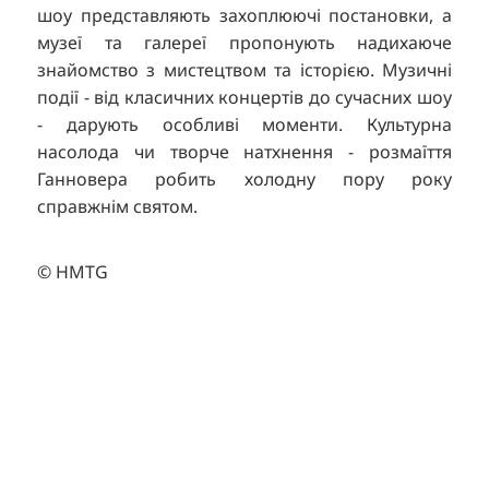
TR
шоу представляють захоплюючі постановки, а
музеї та галереї пропонують надихаюче
RU
знайомство з мистецтвом та історією. Музичні
FI
події - від класичних концертів до сучасних шоу
ZH
- дарують особливі моменти. Культурна
насолода чи творче натхнення - розмаїття
KO
Ганновера робить холодну пору року
JA
справжнім святом.
BG
© HMTG