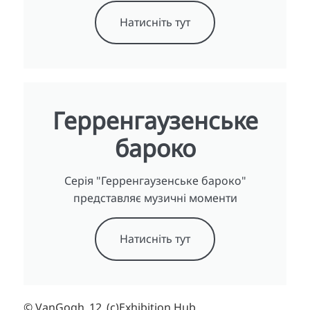
Натисніть тут
Герренгаузенське
бароко
Серія "Герренгаузенське бароко"
представляє музичні моменти
Натисніть тут
© VanGogh_12_(c)Exhibition Hub