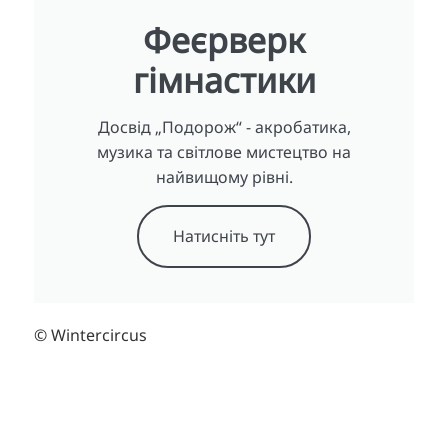
Феєрверк
гімнастики
Досвід „Подорож“ - акробатика,
музика та світлове мистецтво на
найвищому рівні.
Натисніть тут
© Wintercircus