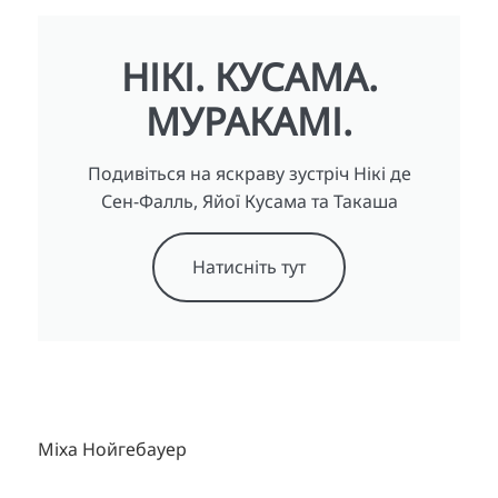
НІКІ. КУСАМА.
МУРАКАМІ.
Подивіться на яскраву зустріч Нікі де
Сен-Фалль, Яйої Кусама та Такаша
Натисніть тут
Міха Нойгебауер