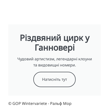
Різдвяний цирк у
Ганновері
Чудовий артистизм, легендарні клоуни
та видовищні номери.
Натисніть тут
© GOP Wintervariete - Ральф Мор