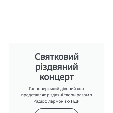
Святковий
різдвяний
концерт
Ганноверський дівочий хор
представляє різдвяні твори разом з
Радіофілармонією НДР