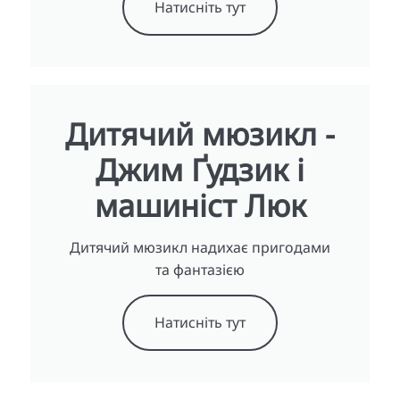
Натисніть тут
Дитячий мюзикл -
Джим Ґудзик і
машиніст Люк
Дитячий мюзикл надихає пригодами
та фантазією
Натисніть тут