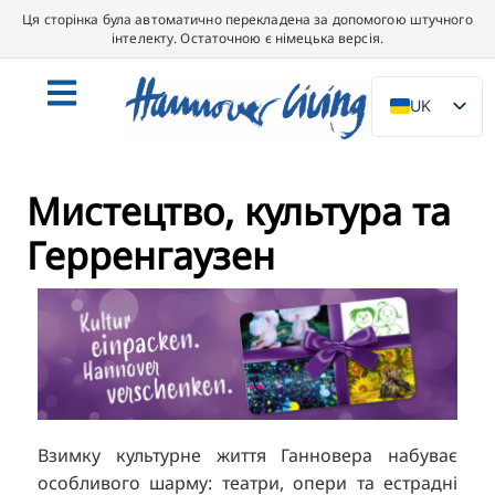
Ця сторінка була автоматично перекладена за допомогою штучного
інтелекту. Остаточною є німецька версія.
UK
DE
EN
Мистецтво, культура та
NL
Герренгаузен
PL
ES
IT
DA
SV
FR
Взимку культурне життя Ганновера набуває
PT
особливого шарму: театри, опери та естрадні