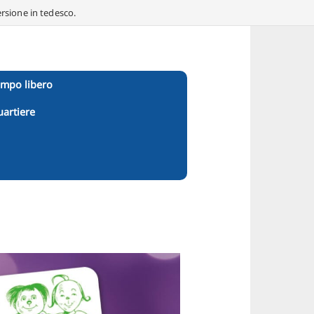
ersione in tedesco.
empo libero
uartiere