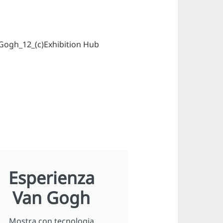
ogh_12_(c)Exhibition Hub
Esperienza
Van Gogh
Mostra con tecnologia