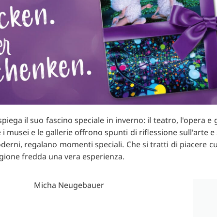
RU
FI
ZH
KO
JA
UK
BG
iega il suo fascino speciale in inverno: il teatro, l'opera e 
usei e le gallerie offrono spunti di riflessione sull'arte e s
oderni, regalano momenti speciali. Che si tratti di piacere cul
agione fredda una vera esperienza.
Micha Neugebauer