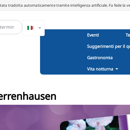
ata tradotta automaticamente tramite intelligenza artificiale. Fa fede la v
IT
Eventi
T
DE
Suggerimenti per il q
EN
NL
Gastronomia
PL
Vita notturna
ES
DA
Herrenhausen
SV
FR
PT
TR