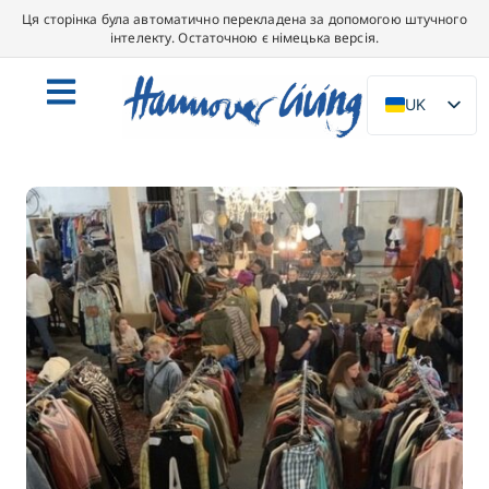
Ця сторінка була автоматично перекладена за допомогою штучного
інтелекту. Остаточною є німецька версія.
UK
DE
EN
NL
PL
ES
IT
DA
SV
FR
PT