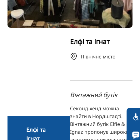
TR
RU
FI
ZH
Елфі та Ігнат
KO
JA
Північне місто
BG
Вінтажний бутік
Секонд-хенд можна
знайти в Нордштадті.
Вінтажний бутік Elfie &
Елфі та
Ignaz пропонує широкий
Ігнат
асортимент вживаного