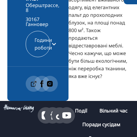
Оберштрассе,
одягу, від елегантних
8
пальт до прохолодних
30167
блузок, на площі понад
Ганновер
800 м². Також
продаються
Години
відреставровані меблі.
роботи
Чесно кажучи, що може
бути більш екологічним,
ніж переробка тканини,
яка вже існує?
Події
Вільний час
Поради сусідам