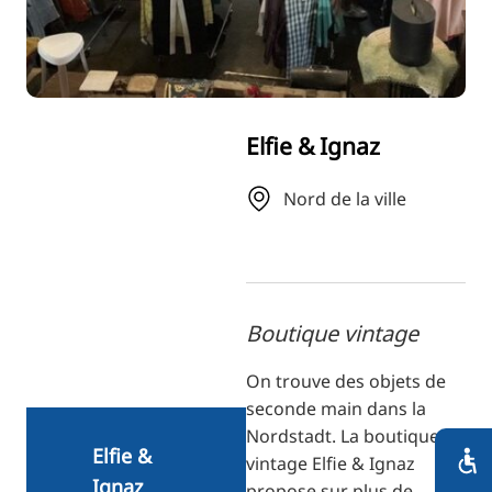
RU
FI
ZH
KO
Elfie & Ignaz
JA
UK
Nord de la ville
BG
Boutique vintage
On trouve des objets de
seconde main dans la
Nordstadt. La boutique
Elfie &
vintage Elfie & Ignaz
Ignaz
propose sur plus de