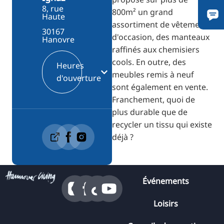
8, rue
800m² un grand
Haute
assortiment de vêtements
30167
d'occasion, des manteaux
Hanovre
raffinés aux chemisiers
cools. En outre, des
Heures
meubles remis à neuf
d'ouverture
sont également en vente.
Franchement, quoi de
plus durable que de
recycler un tissu qui existe
déjà ?
Événements
Loisirs