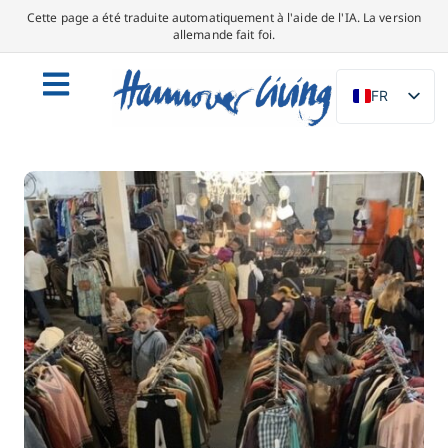
Cette page a été traduite automatiquement à l'aide de l'IA. La version
allemande fait foi.
FR
DE
EN
NL
PL
ES
IT
DA
SV
PT
TR