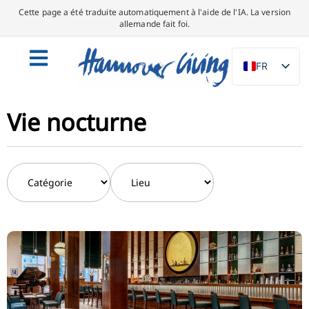
Cette page a été traduite automatiquement à l'aide de l'IA. La version
allemande fait foi.
FR
DE
EN
Vie nocturne
NL
PL
ES
IT
DA
SV
PT
TR