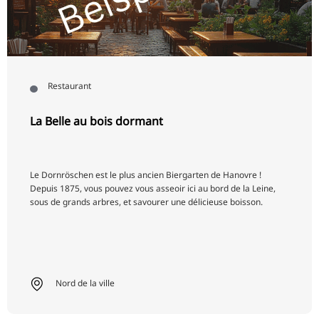
RU
FI
ZH
KO
Restaurant
JA
La Belle au bois dormant
UK
BG
Le Dornröschen est le plus ancien Biergarten de Hanovre !
Depuis 1875, vous pouvez vous asseoir ici au bord de la Leine,
sous de grands arbres, et savourer une délicieuse boisson.
Nord de la ville