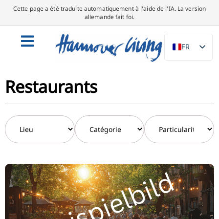
Cette page a été traduite automatiquement à l'aide de l'IA. La version
allemande fait foi.
FR
DE
EN
Restaurants
NL
PL
ES
IT
DA
SV
PT
TR