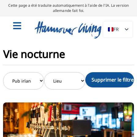
Cette page a été traduite automatiquement à l'aide de l'IA. La version
allemande fait foi.
FR
DE
EN
Vie nocturne
NL
PL
Supprimer le filtre
ES
IT
DA
SV
PT
TR